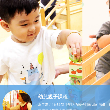
孩子們學習組合、剪貼和塗色，從簡單的步驟中
鍛鍊思考能力。
了解更多
幼兒親子課程
為了滿足16-36個月年紀的孩子對學習的渴求