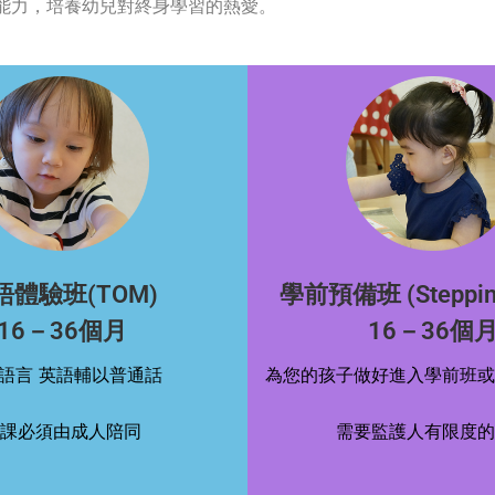
能力，培養幼兒對終身學習的熱愛。
語體驗班(TOM)
學前預備班 (Stepping
16－36個月
16－36個
語言 英語輔以普通話
為您的孩子做好進入學前班或
課必須由成人陪同
需要監護人有限度的