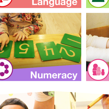
語言
在各種活動中潛移默化地學習語言，包括學習簡
多感官探
單詞語、日常對話和主題課堂活動，包括講故事
大小、顏
和唱遊等等。
了解更多
基礎數字
多感官探