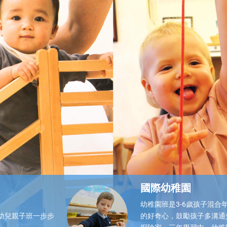
學習基本數字及排列順序等概念。
大小、顏
了解更多
國際幼稚園
幼稚園班是3-6歲孩子混
，幼兒親子班一步步
的好奇心，鼓勵孩子多溝通